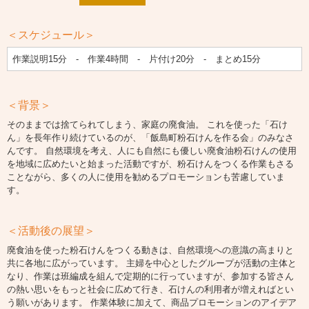
＜スケジュール＞
作業説明15分 - 作業4時間 - 片付け20分 - まとめ15分
＜背景＞
そのままでは捨てられてしまう、家庭の廃食油。 これを使った「石け
ん」を長年作り続けているのが、「飯島町粉石けんを作る会」のみなさ
んです。 自然環境を考え、人にも自然にも優しい廃食油粉石けんの使用
を地域に広めたいと始まった活動ですが、粉石けんをつくる作業もさる
ことながら、多くの人に使用を勧めるプロモーションも苦慮していま
す。
＜活動後の展望＞
廃食油を使った粉石けんをつくる動きは、自然環境への意識の高まりと
共に各地に広がっています。 主婦を中心としたグループが活動の主体と
なり、作業は班編成を組んで定期的に行っていますが、参加する皆さん
の熱い思いをもっと社会に広めて行き、石けんの利用者が増えればとい
う願いがあります。 作業体験に加えて、商品プロモーションのアイデア