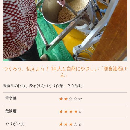
つくろう、伝えよう！ 14 人と自然にやさしい「廃食油石け
ん」
廃食油の回収、粉石けんづくり作業、ＰＲ活動
重労働
★★
☆☆☆
危険度
★★★★
☆
やりがい度
★★★
☆☆